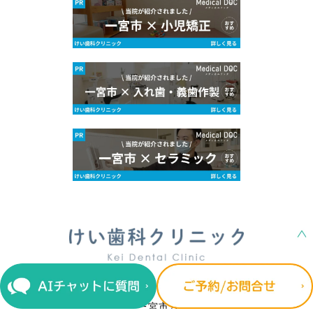
〒491-0101 愛知県一宮市浅井町尾関字西五輪7